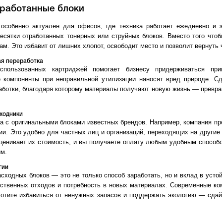
тработанные блоки
особенно актуален для офисов, где техника работает ежедневно и 
сятки отработанных тонерных или струйных блоков. Вместо того чтоб
ам. Это избавит от лишних хлопот, освободит место и позволит вернуть
ая переработка
пользованных картриджей помогает бизнесу придерживаться принц
е компоненты при неправильной утилизации наносят вред природе. С
аботки, благодаря которому материалы получают новую жизнь — превр
сходники
а с оригинальными блоками известных брендов. Например, компания п
ии. Это удобно для частных лиц и организаций, переходящих на други
оценивает их стоимость, и вы получаете оплату любым удобным способ
м.
гии
сходных блоков — это не только способ заработать, но и вклад в уст
ственных отходов и потребность в новых материалах. Современные ко
отите избавиться от ненужных запасов и поддержать экологию — сда