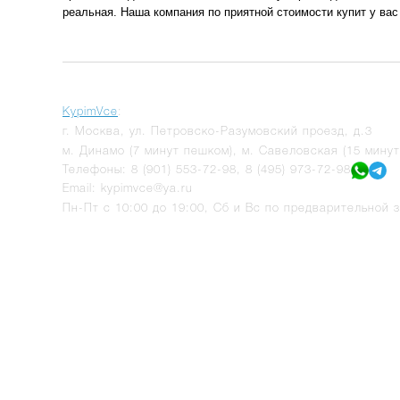
реальная. Наша компания по приятной стоимости купит у вас
KypimVce
:
г.
Москва
,
ул. Петровско-Разумовский проезд, д.3
м. Динамо (7 минут пешком), м. Савеловская (15 мину
Телефоны:
8 (901) 553-72-98
,
8 (495) 973-72-98
Email:
kypimvce@ya.ru
Пн-Пт с 10:00 до 19:00, Сб и Вс по предварительной з