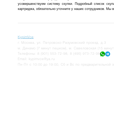
усовершенствуем систему скупки. Подробный список ску
картриджа, обязательно уточните у наших сотрудников. Мы в
KypimVce
:
г.
Москва
,
ул. Петровско-Разумовский проезд, д.3
м. Динамо (7 минут пешком), м. Савеловская (15 мину
Телефоны:
8 (901) 553-72-98
,
8 (495) 973-72-98
Email:
kypimvce@ya.ru
Пн-Пт с 10:00 до 19:00, Сб и Вс по предварительной з