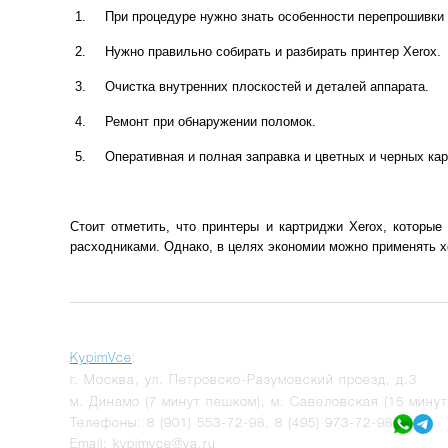
При процедуре нужно знать особенности перепрошивки 
Нужно правильно собирать и разбирать принтер Xerox.
Очистка внутренних плоскостей и деталей аппарата.
Ремонт при обнаружении поломок.
Оперативная и полная заправка и цветных и черных ка
Стоит отметить, что принтеры и картриджи Xerox, котор
расходниками. Однако, в целях экономии можно применять х
KypimVce
:
г.
Москва
,
ул. Петровско-Разумовский проезд, д.3
м. Динамо (7 минут пешком), м. Савеловская (15 мину
Телефоны:
8 (901) 553-72-98
,
8 (495) 973-72-98
Email:
kypimvce@ya.ru