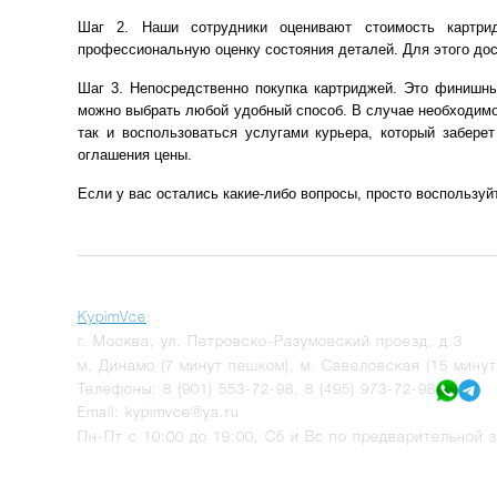
Шаг 2. Наши сотрудники оценивают стоимость картри
профессиональную оценку состояния деталей. Для этого дос
Шаг 3. Непосредственно покупка картриджей. Это финишный
можно выбрать любой удобный способ. В случае необходимо
так и воспользоваться услугами курьера, который забер
оглашения цены.
Если у вас остались какие-либо вопросы, просто воспользу
KypimVce
:
г.
Москва
,
ул. Петровско-Разумовский проезд, д.3
м. Динамо (7 минут пешком), м. Савеловская (15 мину
Телефоны:
8 (901) 553-72-98
,
8 (495) 973-72-98
Email:
kypimvce@ya.ru
Пн-Пт с 10:00 до 19:00, Сб и Вс по предварительной з