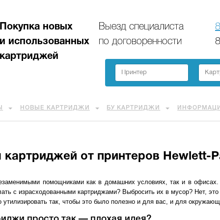
Покупка новых
Выезд специалиста
8
и использованных
по договоренности
8
картриджей
Ы
НОВЫЕ КАРТРИДЖИ
БУ КАРТРИДЖИ
ИНФОРМАЦ
 картриджей от принтеров Hewlett-P
незаменимыми помощниками как в домашних условиях, так и в офисах.
лать с израсходованными картриджами? Выбросить их в мусор? Нет, это
о утилизировать так, чтобы это было полезно и для вас, и для окружаю
иджи просто так — плохая идея?