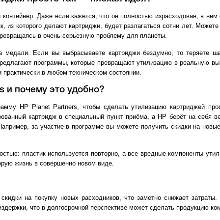
 контейнер. Даже если кажется, что он полностью израсходован, в нём 
к, из которого делают картриджи, будет разлагаться сотни лет. Может
превращаясь в очень серьезную проблему для планеты.
а медали. Если вы выбрасываете картриджи бездумно, то теряете ша
предлагают программы, которые превращают утилизацию в реальную вы
и практически в любом техническом состоянии.
rs и почему это удобно?
рамму HP Planet Partners, чтобы сделать утилизацию картриджей про
зованный картридж в специальный пункт приёма, а HP берёт на себя ве
апример, за участие в программе вы можете получить скидки на новые
остью: пластик используется повторно, а все вредные компоненты ути
орую жизнь в совершенно новом виде.
скидки на покупку новых расходников, что заметно снижает затраты. 
здержки, что в долгосрочной перспективе может сделать продукцию ко