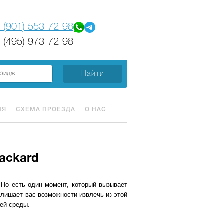
 (901) 553-72-98
 (495) 973-72-98
ИЯ
СХЕМА ПРОЕЗДА
О НАС
ackard
 Но есть один момент, который вызывает
 лишает вас возможности извлечь из этой
щей среды.