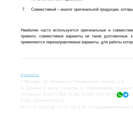
Совместимый – аналог оригинальной продукции, которы
Наиболее часто используются оригинальные и совместимы
правило, совместимые варианты не такие долговечные, 
применяются перезаправляемые варианты, для работы котор
KypimVce
:
г.
Москва
,
ул. Петровско-Разумовский проезд, д.3
м. Динамо (7 минут пешком), м. Савеловская (15 мину
Телефоны:
8 (901) 553-72-98
,
8 (495) 973-72-98
Email:
kypimvce@ya.ru
Пн-Пт с 10:00 до 19:00, Сб и Вс по предварительной з