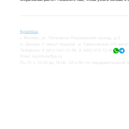
KypimVce
:
г.
Москва
,
ул. Петровско-Разумовский проезд, д.3
м. Динамо (7 минут пешком), м. Савеловская (15 мину
Телефоны:
8 (901) 553-72-98
,
8 (495) 973-72-98
Email:
kypimvce@ya.ru
Пн-Пт с 10:00 до 19:00, Сб и Вс по предварительной з