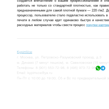
создается впечатление о Вашем профессионализме и отв
работать не только со стандартной плотностью, как прави
предназначенными для самой плотной бумаги — 220 г/м2. Д
процессор, пользователю стало подвластно использовать в 
печати в любом случае идет одинаково быстро и качестве
расходных материалов чтобы свести процесс
покупки картр
KypimVce
:
г.
Москва
,
ул. Петровско-Разумовский проезд, д.3
м. Динамо (7 минут пешком), м. Савеловская (15 мину
Телефоны:
8 (901) 553-72-98
,
8 (495) 973-72-98
Email:
kypimvce@ya.ru
Пн-Пт с 10:00 до 19:00, Сб и Вс по предварительной з