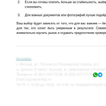
Если вы готовы платить больше за стабильность, выб
сэкономить.
Для важных документов или фотографий лучше подойду
Ваш выбор будет зависеть от того, что для вас важнее — б
для тех, кто хочет быть уверенным в результате. Совм
внимательно изучить рынок и отдавать предпочтение провер
KypimVce
:
г.
Москва
,
ул. Петровско-Разумовский проезд, д.3
м. Динамо (7 минут пешком), м. Савеловская (15 мину
Телефоны:
8 (901) 553-72-98
,
8 (495) 973-72-98
Email:
kypimvce@ya.ru
Пн-Пт с 10:00 до 19:00, Сб и Вс по предварительной з