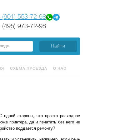
 (901) 553-72-98
 (495) 973-72-98
ИЯ
СХЕМА ПРОЕЗДА
О НАС
С одной стороны, это просто расходное
оже принтера, да и печатать без него не
тройство поддается ремонту?
азать и установить, например, если речь