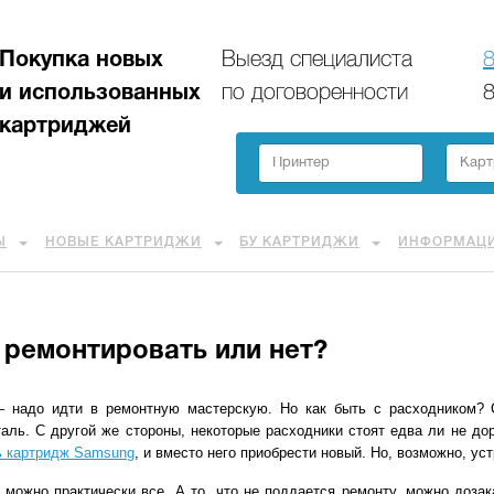
Покупка новых
Выезд специалиста
8
и использованных
по договоренности
8
картриджей
Ы
НОВЫЕ КАРТРИДЖИ
БУ КАРТРИДЖИ
ИНФОРМАЦ
 ремонтировать или нет?
 – надо идти в ремонтную мастерскую. Но как быть с расходником? 
аль. С другой же стороны, некоторые расходники стоят едва ли не дор
ь картридж Samsung
, и вместо него приобрести новый. Но, возможно, ус
 можно практически все. А то, что не поддается ремонту, можно дозак