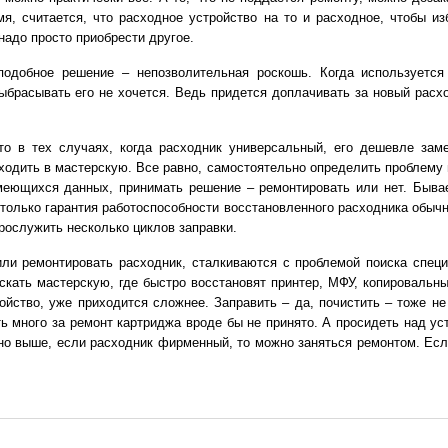
мя, считается, что расходное устройство на то и расходное, чтобы из
надо просто приобрести другое.
одобное решение – непозволительная роскошь. Когда используется 
ыбрасывать его не хочется. Ведь придется доплачивать за новый расх
что в тех случаях, когда расходник универсальный, его дешевле за
ходить в мастерскую. Все равно, самостоятельно определить проблему 
меющихся данных, принимать решение – ремонтировать или нет. Бывае
 только гарантия работоспособности восстановленного расходника обычн
прослужить несколько циклов заправки.
ли ремонтировать расходник, сталкиваются с проблемой поиска специа
скать мастерскую, где быстро восстановят принтер, МФУ, копировальный
ойство, уже приходится сложнее. Заправить – да, почистить – тоже н
ать много за ремонт картриджа вроде бы не принято. А просидеть над ус
зано выше, если расходник фирменный, то можно заняться ремонтом. Ес