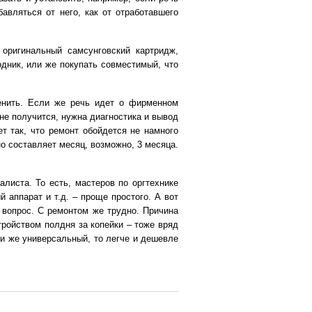
бавляться от него, как от отработавшего
оригинальный самсунговский картридж,
одник, или же покупать совместимый, что
менить. Если же речь идет о фирменном
не получится, нужна диагностика и вывод
т так, что ремонт обойдется не намного
о составляет месяц, возможно, 3 месяца.
листа. То есть, мастеров по оргтехнике
 аппарат и т.д. – проще простого. А вот
е вопрос. С ремонтом же трудно. Причина
тройством полдня за копейки – тоже вряд
ли же универсальный, то легче и дешевле