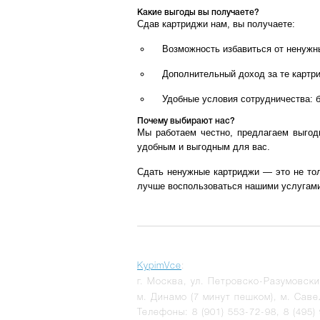
Какие выгоды вы получаете?
Сдав картриджи нам, вы получаете:
Возможность избавиться от ненужны
Дополнительный доход за те картри
Удобные условия сотрудничества: 
Почему выбирают нас?
Мы работаем честно, предлагаем выгод
удобным и выгодным для вас.
Сдать ненужные картриджи — это не тол
лучше воспользоваться нашими услугами
KypimVce
:
г.
Москва
,
ул. Петровско-Разумовски
м. Динамо (7 минут пешком), м. Саве
Телефоны:
8 (901) 553-72-98
,
8 (495)