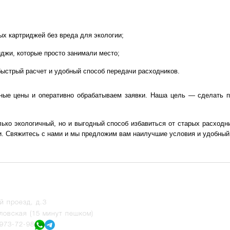
х картриджей без вреда для экологии;
джи, которые просто занимали место;
быстрый расчет и удобный способ передачи расходников.
ные цены и оперативно обрабатываем заявки. Наша цель — сделать п
ько экологичный, но и выгодный способ избавиться от старых расходни
. Свяжитесь с нами и мы предложим вам наилучшие условия и удобный 
й проезд, д.3
ловская (15 минут пешком)
 973-72-98