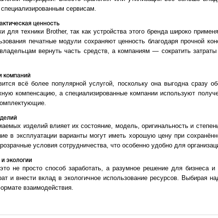
 специализированным сервисам.
рактическая ценность
 для техники Brother, так как устройства этого бренда широко приме
ьзования печатные модули сохраняют ценность благодаря прочной кон
владельцам вернуть часть средств, а компаниям — сократить затраты 
 и компаний
ится всё более популярной услугой, поскольку она выгодна сразу об
жную компенсацию, а специализированные компании используют получе
 комплектующие.
зделий
маемых изделий влияет их состояние, модель, оригинальность и степен
шие в эксплуатации варианты могут иметь хорошую цену при сохранён
розрачные условия сотрудничества, что особенно удобно для организа
 и экологии
то не просто способ заработать, а разумное решение для бизнеса и
трат и внести вклад в экологичное использование ресурсов. Выбирая н
формате взаимодействия.