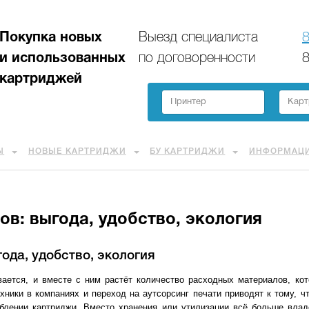
Покупка новых
Выезд специалиста
8
и использованных
по договоренности
8
картриджей
Ы
НОВЫЕ КАРТРИДЖИ
БУ КАРТРИДЖИ
ИНФОРМАЦ
в: выгода, удобство, экология
ода, удобство, экология
ается, и вместе с ним растёт количество расходных материалов, ко
хники в компаниях и переход на аутсорсинг печати приводят к тому, ч
блении картриджи. Вместо хранения или утилизации всё больше вла