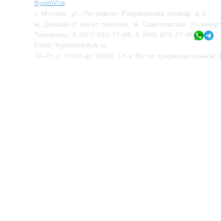
KypimVce
:
г.
Москва
,
ул. Петровско-Разумовский проезд, д.3
м. Динамо (7 минут пешком), м. Савеловская (15 мину
Телефоны:
8 (901) 553-72-98
,
8 (495) 973-72-98
Email:
kypimvce@ya.ru
Пн-Пт с 10:00 до 19:00, Сб и Вс по предварительной з