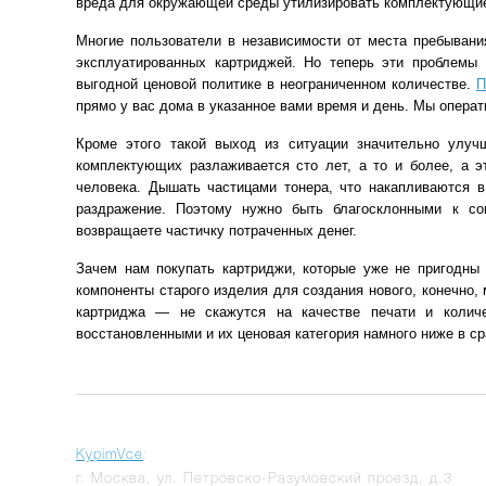
вреда для окружающей среды утилизировать комплектующие
Многие пользователи в независимости от места пребывани
эксплуатированных картриджей. Но теперь эти проблемы 
выгодной ценовой политике в неограниченном количестве.
П
прямо у вас дома в указанное вами время и день. Мы опера
Кроме этого такой выход из ситуации значительно улу
комплектующих разлаживается сто лет, а то и более, а 
человека. Дышать частицами тонера, что накапливаются в
раздражение. Поэтому нужно быть благосклонными к со
возвращаете частичку потраченных денег.
Зачем нам покупать картриджи, которые уже не пригодны
компоненты старого изделия для создания нового, конечно, 
картриджа — не скажутся на качестве печати и количе
восстановленными и их ценовая категория намного ниже в с
KypimVce
:
г.
Москва
,
ул. Петровско-Разумовский проезд, д.3