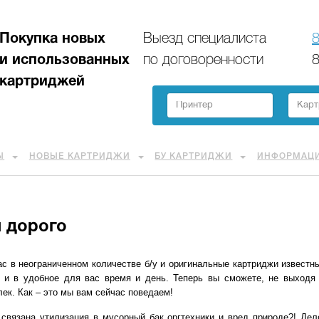
Покупка новых
Выезд специалиста
8
и использованных
по договоренности
8
картриджей
Ы
НОВЫЕ КАРТРИДЖИ
БУ КАРТРИДЖИ
ИНФОРМАЦ
 дорого
вас в неограниченном количестве б/у и оригинальные картриджи извест
о и в удобное для вас время и день. Теперь вы сможете, не выход
лек. Как – это мы вам сейчас поведаем!
 связана утилизация в мусорный бак оргтехники и вред природе?! Дел