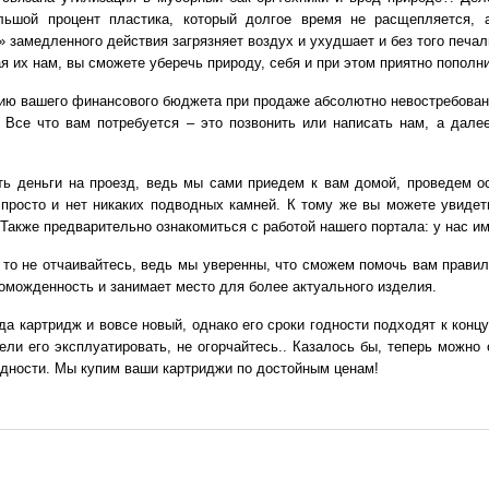
льшой процент пластика, который долгое время не расщепляется, 
 замедленного действия загрязняет воздух и ухудшает и без того печа
я их нам, вы сможете уберечь природу, себя и при этом приятно пополн
нию вашего финансового бюджета при продаже абсолютно невостребованн
 Все что вам потребуется – это позвонить или написать нам, а дале
ть деньги на проезд, ведь мы сами приедем к вам домой, проведем о
просто и нет никаких подводных камней. К тому же вы можете увиде
 Также предварительно ознакомиться с работой нашего портала: у нас и
 то не отчаивайтесь, ведь мы уверенны, что сможем помочь вам прави
роможденность и занимает место для более актуального изделия.
 да картридж и вовсе новый, однако его сроки годности подходят к конц
пели его эксплуатировать, не огорчайтесь.. Казалось бы, теперь можно 
одности. Мы купим ваши картриджи по достойным ценам!