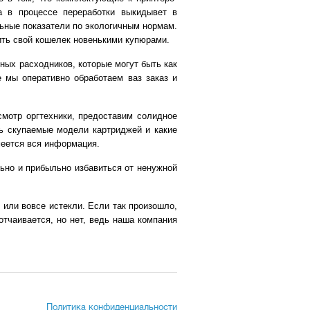
а в процессе переработки выкидывет в
льные показатели по экологичным нормам.
ить свой кошелек новенькими купюрами.
ых расходников, которые могут быть как
е мы оперативно обработаем ваз заказ и
смотр оргтехники, предоставим солидное
ть скупаемые модели картриджей и какие
меется вся информация.
льно и прибыльно избавиться от ненужной
у или вовсе истекли. Если так произошло,
отчаивается, но нет, ведь наша компания
Политика конфиденциальности