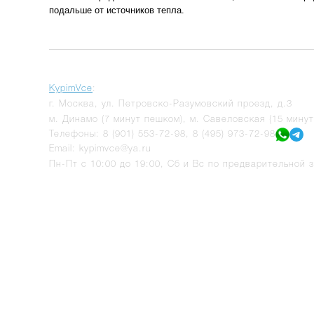
подальше от источников тепла.
KypimVce
:
г.
Москва
,
ул. Петровско-Разумовский проезд, д.3
м. Динамо (7 минут пешком), м. Савеловская (15 мину
Телефоны:
8 (901) 553-72-98
,
8 (495) 973-72-98
Email:
kypimvce@ya.ru
Пн-Пт с 10:00 до 19:00, Сб и Вс по предварительной з