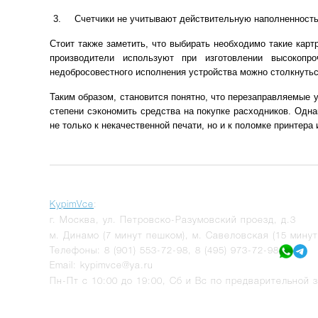
Счетчики не учитывают действительную наполненность
Стоит также заметить, что выбирать необходимо такие кар
производители используют при изготовлении высокоп
недобросовестного исполнения устройства можно столкнуть
Таким образом, становится понятно, что перезаправляемые 
степени сэкономить средства на покупке расходников. Одн
не только к некачественной печати, но и к поломке принтера
KypimVce
:
г.
Москва
,
ул. Петровско-Разумовский проезд, д.3
м. Динамо (7 минут пешком), м. Савеловская (15 мину
Телефоны:
8 (901) 553-72-98
,
8 (495) 973-72-98
Email:
kypimvce@ya.ru
Пн-Пт с 10:00 до 19:00, Сб и Вс по предварительной з