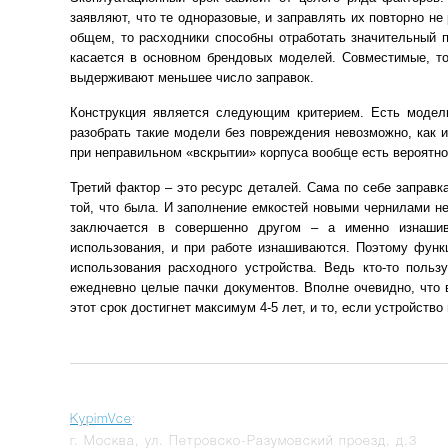
заявляют, что те одноразовые, и заправлять их повторно не
общем, то расходники способны отработать значительный п
касается в основном брендовых моделей. Совместимые, т
выдерживают меньшее число заправок.
Конструкция является следующим критерием. Есть модели
разобрать такие модели без повреждения невозможно, как и
при неправильном «вскрытии» корпуса вообще есть вероятнос
Третий фактор – это ресурс деталей. Сама по себе заправк
той, что была. И заполнение емкостей новыми чернилами не
заключается в совершенно другом – а именно изнашив
использования, и при работе изнашиваются. Поэтому функц
использования расходного устройства. Ведь кто-то польз
ежедневно целые пачки документов. Вполне очевидно, что в
этот срок достигнет максимум 4-5 лет, и то, если устройст
KypimVce
:
г.
Москва
,
ул. Петровско-Разумовский проезд, д.3