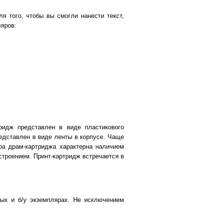
я того, чтобы вы смогли нанести текст,
ляров:
ридж представлен в виде пластикового
редставлен в виде ленты в корпусе. Чаще
ура драм-картриджа характерна наличием
строением. Принт-картридж встречается в
ых и б/у экземплярах. Не исключением