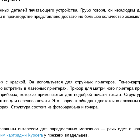
ных деталей печатающего устройства. Грубо говоря, он необходим дл
 и в производстве представлено достаточно большое количество экземп
р с краской. Он используется для струйных принтеров. Тонер-карт
о встретить в лазерных принтерах. Прибор для матричного принтера п
 приборах, которые применяются для недоброй печати текста. Структ
тов для переноса печати. Этот вариант обладает достаточно сложным 
ах. Структура состоит из фотобарабана и тонера.
 главным интересом для определенных магазинов — речь идет о нов
им картриджи Kyocera
у прежних владельцев.