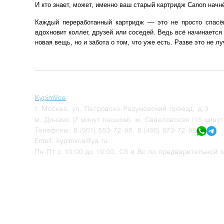
И кто знает, может, именно ваш старый картридж Canon начн
Каждый переработанный картридж — это не просто спасё
вдохновит коллег, друзей или соседей. Ведь всё начинается
новая вещь, но и забота о том, что уже есть. Разве это не 
KypimVce
:
г.
Москва
,
ул. Петровско-Разумовский проезд, д.3
м. Динамо (7 минут пешком), м. Савеловская (15 мину
Телефоны:
8 (901) 553-72-98
,
8 (495) 973-72-98
Email:
kypimvce@ya.ru
Пн-Пт с 10:00 до 19:00, Сб и Вс по предварительной з