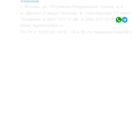
KypimVce
:
г.
Москва
,
ул. Петровско-Разумовский проезд, д.3
м. Динамо (7 минут пешком), м. Савеловская (15 мину
Телефоны:
8 (901) 553-72-98
,
8 (495) 973-72-98
Email:
kypimvce@ya.ru
Пн-Пт с 10:00 до 19:00, Сб и Вс по предварительной з