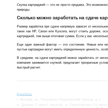
Скупка картриджей — это не просто продажа. Это возможнос
природы.
Сколько можно заработать на сдаче ка
Размер заработка при сдаче напрямую зависит от нескольки
таких как HP, Canon или Kyocera, могут стоить дороже, о
картриджей, тем выше итоговая сумма. Если у вас несколько
Еще один важный фактор — это состояние. Новые или неи
пустые картриджи могут иметь определенную ценность, особ
В среднем, на сдаче картриджей можно заработать от неско
компания занимается скупкой, предлагает прозрачные усло
быстрый расчет.
KypimVce
:
г.
Москва
,
ул. Петровско-Разумовский проезд, д.3
м. Динамо (7 минут пешком), м. Савеловская (15 мину