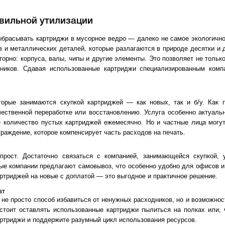
авильной утилизации
выбрасывать картриджи в мусорное ведро — далеко не самое экологичн
в и металлических деталей, которые разлагаются в природе десятки и 
орно: корпуса, валы, чипы и другие элементы. Это позволяет не только
дников. Сдавая использованные картриджи специализированным комп
торые занимаются скупкой картриджей — как новых, так и б/у. Как 
ественной переработке или восстановлению. Услуга особенно актуал
ое количество пустых картриджей ежемесячно. Но и частные лица мог
граждение, которое компенсирует часть расходов на печать.
прост. Достаточно связаться с компанией, занимающейся скупкой, 
рые компании предлагают самовывоз, что особенно удобно для офисов и 
ртриджей на новые с доплатой — это выгодное и практичное решение.
ат
 не просто способ избавиться от ненужных расходников, но и возможност
стоит оставлять использованные картриджи пылиться на полках или,
ртриджи и поддержите разумный цикл использования ресурсов.