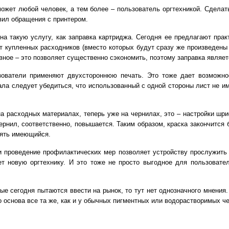
ожет любой человек, а тем более – пользователь оргтехникой. Сделат
вил обращения с принтером.
на такую услугу, как заправка картриджа. Сегодня ее предлагают пра
нт купленных расходников (вместо которых будут сразу же произведены
вное – это позволяет существенно сэкономить, поэтому заправка являе
зователи применяют двухстороннюю печать. Это тоже дает возможно
а следует убедиться, что использованный с одной стороны лист не имеет
а расходных материалах, теперь уже на чернилах, это – настройки шри
ернил, соответственно, повышается. Таким образом, краска закончится 
лять имеющийся.
 проведение профилактических мер позволяет устройству прослужить
ет новую оргтехнику. И это тоже не просто выгодное для пользовате
ые сегодня пытаются ввести на рынок, то тут нет однозначного мнения.
о основа все та же, как и у обычных пигментных или водорастворимых ч