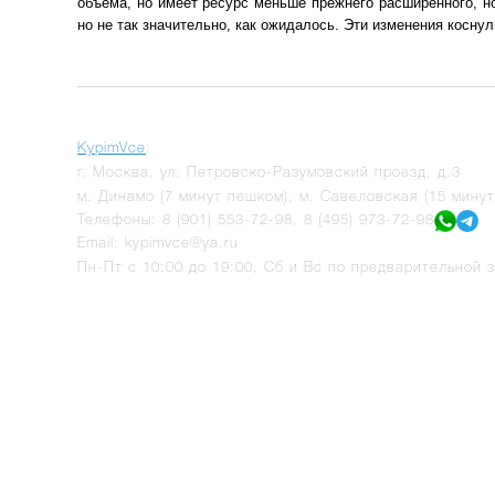
объема, но имеет ресурс меньше прежнего расширенного, но
но не так значительно, как ожидалось. Эти изменения коснул
KypimVce
:
г.
Москва
,
ул. Петровско-Разумовский проезд, д.3
м. Динамо (7 минут пешком), м. Савеловская (15 мину
Телефоны:
8 (901) 553-72-98
,
8 (495) 973-72-98
Email:
kypimvce@ya.ru
Пн-Пт с 10:00 до 19:00, Сб и Вс по предварительной з