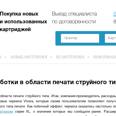
Покупка новых
Выезд специалиста
8
и использованных
по договоренности
8
картриджей
Ы
НОВЫЕ КАРТРИДЖИ
БУ КАРТРИДЖИ
ИНФОРМАЦ
отки в области печати струйного ти
области печати струйного типа. Итак, компания-производитель расходн
овые чернила Vivera, которые своим пользователям позволяют получ
ого типа печати. Как побочный эффект, чернила оказались настолько 
ртриджи
серии XL, о значении которых мы сообщали ранее. Расшир