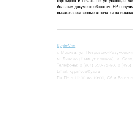
картриджа и печать не уступающая ла
большим документооборотом. HP получил
высококачественные отпечатки на высоко
KypimVce
:
г.
Москва
,
ул. Петровско-Разумовски
м. Динамо (7 минут пешком), м. Саве
Телефоны:
8 (901) 553-72-98
,
8 (495)
Email:
kypimvce@ya.ru
Пн-Пт с 10:00 до 19:00, Сб и Вс по 