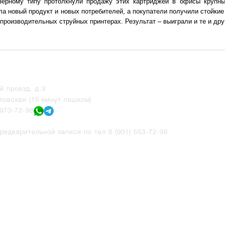
зерному типу протолкнули продажу этих картриджей в офисы крупны
а новый продукт и новых потребителей, а покупатели получили стойкие
производительных струйных принтерах. Результат – выиграли и те и дру
й проезд, д.3
ловская (15 минут пешком)
 973-72-98
предварительной записи по тел 8 (901) 553-72-98