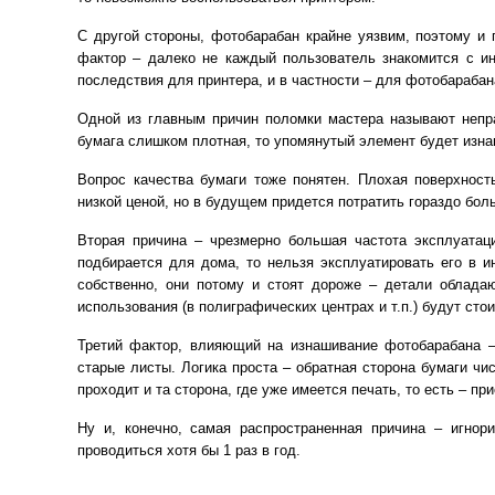
С другой стороны, фотобарабан крайне уязвим, поэтому и 
фактор – далеко не каждый пользователь знакомится с инс
последствия для принтера, и в частности – для фотобарабан
Одной из главным причин поломки мастера называют неправ
бумага слишком плотная, то упомянутый элемент будет изна
Вопрос качества бумаги тоже понятен. Плохая поверхност
низкой ценой, но в будущем придется потратить гораздо бол
Вторая причина – чрезмерно большая частота эксплуатаци
подбирается для дома, то нельзя эксплуатировать его в 
собственно, они потому и стоят дороже – детали облада
использования (в полиграфических центрах и т.п.) будут ст
Третий фактор, влияющий на изнашивание фотобарабана – 
старые листы. Логика проста – обратная сторона бумаги чи
проходит и та сторона, где уже имеется печать, то есть – п
Ну и, конечно, самая распространенная причина – игно
проводиться хотя бы 1 раз в год.