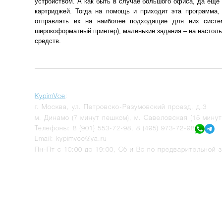
устройством. А как быть в случае большого офиса, да еще 
картриджей. Тогда на помощь и приходит эта программа
отправлять их на наиболее подходящие для них систе
широкоформатный принтер), маленькие задания – на настоль
средств.
KypimVce
:
г.
Москва
,
ул. Петровско-Разумовский проезд, д.3
м. Динамо (7 минут пешком), м. Савеловская (15 мину
Телефоны:
8 (901) 553-72-98
,
8 (495) 973-72-98
Email:
kypimvce@ya.ru
Пн-Пт с 10:00 до 19:00, Сб и Вс по предварительной з