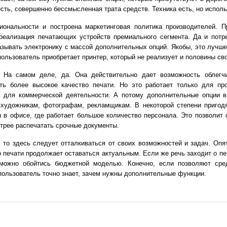
 есть, совершенно бессмысленная трата средств. Техника есть, но испол
иональности и построена маркетинговая политика производителей. 
 реализация печатающих устройств премиального сегмента. Да и потр
зывать электронику с массой дополнительных опций. Якобы, это лучше
 пользователь приобретает принтер, который не реализует и половины св
 На самом деле, да. Она действительно дает возможность облегч
ть более высокое качество печати. Но это работает только для пр
о для коммерческой деятельности. А потому дополнительные опции в
 художникам, фотографам, рекламщикам. В некоторой степени пригод
н в офисе, где работает большое количество персонала. Это позволит 
трее распечатать срочные документы.
 то здесь следует отталкиваться от своих возможностей и задач. Опя
о печати продолжает оставаться актуальным. Если же речь заходит о пе
можно обойтись бюджетной моделью. Конечно, если позволяют сре
 пользователь точно знает, зачем нужны дополнительные функции.