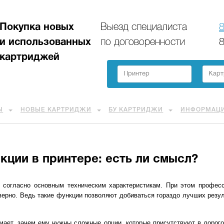
Покупка новых
Выезд специалиста
8
и использованных
по договоренности
8
картриджей
Ы
НОВЫЕ КАРТРИДЖИ
БУ КАРТРИДЖИ
ИНФОРМАЦ
ции в принтере: есть ли смысл?
 согласно основным техническим характеристикам. При этом профес
верно. Ведь такие функции позволяют добиваться гораздо лучших резул
мает, зачем ему нужны сложные опции, которые присутствуют в дорого