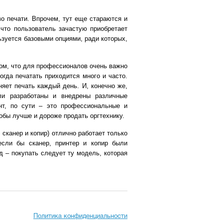
о печати. Впрочем, тут еще стараются и
 что пользователь зачастую приобретает
ьзуется базовыми опциями, ради которых,
том, что для профессионалов очень важно
огда печатать приходится много и часто.
яет печать каждый день. И, конечно же,
ыли разработаны и внедрены различные
нт, по сути – это профессиональные и
обы лучше и дороже продать оргтехнику.
 сканер и копир) отлично работает только
если бы сканер, принтер и копир были
д – покупать следует ту модель, которая
Политика конфиденциальности