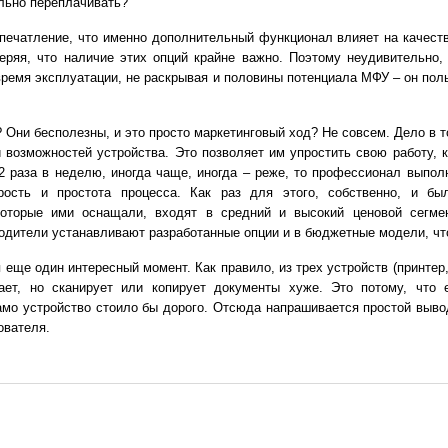
льно переплачивать?
печатление, что именно дополнительный функционал влияет на качеств
веряя, что наличие этих опций крайне важно. Поэтому неудивительно,
время эксплуатации, не раскрывая и половины потенциала МФУ – он пол
 Они бесполезны, и это просто маркетинговый ход? Не совсем. Дело в 
возможностей устройства. Это позволяет им упростить свою работу, к
2 раза в неделю, иногда чаще, иногда – реже, то профессионал выполн
рость и простота процесса. Как раз для этого, собственно, и б
оторые ими оснащали, входят в средний и высокий ценовой сегме
одители устанавливают разработанные опции и в бюджетные модели, чт
еще один интересный момент. Как правило, из трех устройств (принтер,
ает, но сканирует или копирует документы хуже. Это потому, что 
амо устройство стоило бы дорого. Отсюда напрашивается простой выво
ователя.