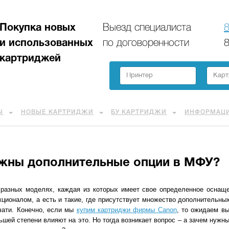
Покупка новых
Выезд специалиста
8
и использованных
по договоренности
8
картриджей
Ы
НОВЫЕ КАРТРИДЖИ
БУ КАРТРИДЖИ
ИНФОРМАЦ
ужны дополнительные опции в МФУ?
разных моделях, каждая из которых имеет свое определенное оснаще
ионалом, а есть и такие, где присутствует множество дополнительных
чати. Конечно, если мы
купим картриджи фирмы Canon
, то ожидаем вы
льшей степени влияют на это. Но тогда возникает вопрос – а зачем нужн