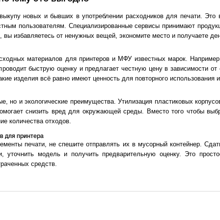
выкупу новых и бывших в употреблении расходников для печати. Это 
стным пользователям. Специализированные сервисы принимают продукц
м, вы избавляетесь от ненужных вещей, экономите место и получаете де
асходных материалов для принтеров и МФУ известных марок. Наприме
проводит быструю оценку и предлагает честную цену в зависимости от
такие изделия всё равно имеют ценность для повторного использования и
е, но и экологические преимущества. Утилизация пластиковых корпусо
омогает снизить вред для окружающей среды. Вместо того чтобы выбр
ие количества отходов.
ов для принтера
ементы печати, не спешите отправлять их в мусорный контейнер. Сдат
и, уточнить модель и получить предварительную оценку. Это просто
траченных средств.