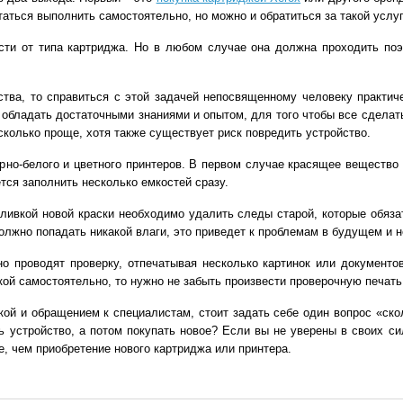
аться выполнить самостоятельно, но можно и обратиться за такой услуг
сти от типа картриджа. Но в любом случае она должна проходить по
ства, то справиться с этой задачей непосвященному человеку практи
 обладать достаточными знаниями и опытом, для того чтобы все сделат
сколько проще, хотя также существует риск повредить устройство.
рно-белого и цветного принтеров. В первом случае красящее вещество 
тся заполнить несколько емкостей сразу.
ливкой новой краски необходимо удалить следы старой, которые обяза
должно попадать никакой влаги, это приведет к проблемам в будущем и н
но проводят проверку, отпечатывая несколько картинок или документо
кой самостоятельно, то нужно не забыть произвести проверочную печать
й и обращением к специалистам, стоит задать себе один вопрос «скол
ть устройство, а потом покупать новое? Если вы не уверены в своих си
е, чем приобретение нового картриджа или принтера.