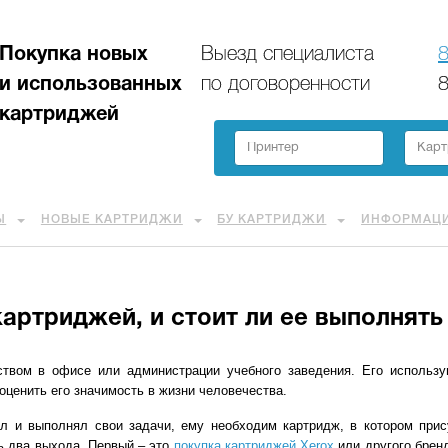
Покупка новых
Выезд специалиста
8
и использованных
по договоренности
8
картриджей
Ы
НОВЫЕ КАРТРИДЖИ
БУ КАРТРИДЖИ
ИНФОРМАЦ
картриджей, и стоит ли ее выполнять
твом в офисе или администрации учебного заведения. Его использу
оценить его значимость в жизни человечества.
л и выполнял свои задачи, ему необходим картридж, в котором прис
ть два выхода. Первый – это
покупка картриджей Xerox
или другого бренд