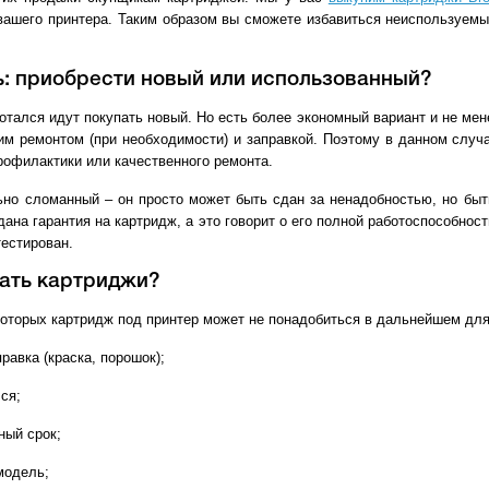
вашего принтера. Таким образом вы сможете избавиться неиспользуем
ь: приобрести новый или использованный?
отался идут покупать новый. Но есть более экономный вариант и не мене
им ремонтом (при необходимости) и заправкой. Поэтому в данном случ
рофилактики или качественного ремонта.
льно сломанный – он просто может быть сдан за ненадобностью, но быт
дана гарантия на картридж, а это говорит о его полной работоспособно
естирован.
вать картриджи?
которых картридж под принтер может не понадобиться в дальнейшем для
равка (краска, порошок);
ся;
ный срок;
модель;