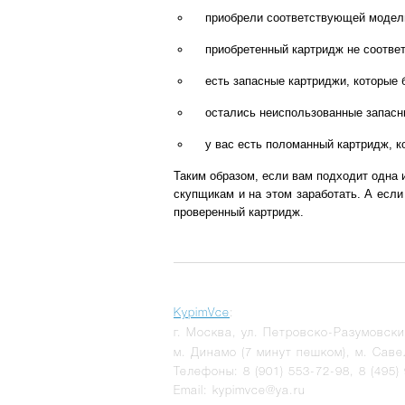
приобрели соответствующей модели 
приобретенный картридж не соответ
есть запасные картриджи, которые 
остались неиспользованные запасн
у вас есть поломанный картридж, 
Таким образом, если вам подходит одна 
скупщикам и на этом заработать. А если
проверенный картридж.
KypimVce
:
г.
Москва
,
ул. Петровско-Разумовски
м. Динамо (7 минут пешком), м. Саве
Телефоны:
8 (901) 553-72-98
,
8 (495)
Email:
kypimvce@ya.ru