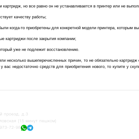
картридж, но все равно он не устанавливается в принтер или не выпол
ствует качеству работы;
были когда-то приобретены для конкретной модели принтера, которым вы
ые картриджи после закрытия компании;
который уже не подлежит восстановлению.
или несколько вышеперечисленных причин, то не обязательно картридж 
 у вас недостаточно средств для приобретения нового, то купите у ску
й проезд, д.3
ловская (15 минут пешком)
 973-72-98