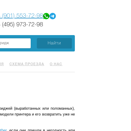
 (901) 553-72-98
 (495) 973-72-98
ИЯ
СХЕМА ПРОЕЗДА
О НАС
риджей (выработанных или поломанных),
модели принтера и его возвратить уже не
ther
, если они пришли в негодность или