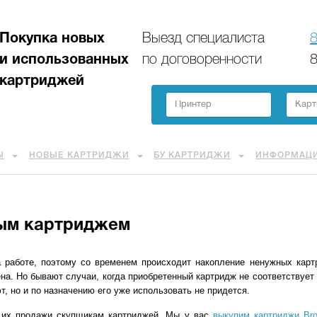
Покупка новых
Выезд специалиста
8
и использованных
по договоренности
8
картриджей
Ы
НОВЫЕ КАРТРИДЖИ
БУ КАРТРИДЖИ
ИНФОРМАЦ
ным картриджем
 работе, поэтому со временем происходит накопление ненужных карт
на. Но бывают случаи, когда приобретенный картридж не соответствует 
, но и по назначению его уже использовать не придется.
т их продажи скупщикам картриджей. Мы у вас
выкупим картриджи Bro