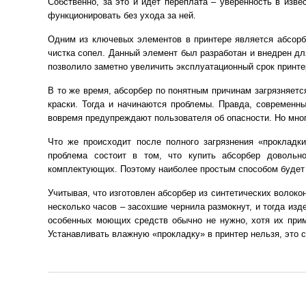
Собственно, за это и идет переплата – уверенность в из
функционировать без ухода за ней.
Одним из ключевых элементов в принтере является абсорбе
чистка сопел. Данный элемент был разработан и внедрен дл
позволило заметно увеличить эксплуатационный срок принте
В то же время, абсорбер по понятным причинам загрязняется
краски. Тогда и начинаются проблемы. Правда, современ
вовремя предупреждают пользователя об опасности. Но много
Что же происходит после полного загрязнения «прокладк
проблема состоит в том, что купить абсорбер довольн
комплектующих. Поэтому наиболее простым способом будет 
Учитывая, что изготовлен абсорбер из синтетических волоко
несколько часов – засохшие чернила размокнут, и тогда из
особенных моющих средств обычно не нужно, хотя их прим
Устанавливать влажную «прокладку» в принтер нельзя, это с